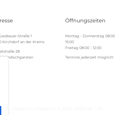
resse
Öffnungszeiten
Gaisbauer-Straße 1
Montag - Donnerstag 08:00
0 Kirchdorf an der Krems
15:00
Freitag 08:00 - 12:00
ptstraße 28
0 Windischgarsten
Termine jederzeit möglich!
Design by Phase4.cc © 2024-
2026
Ver. 1.02