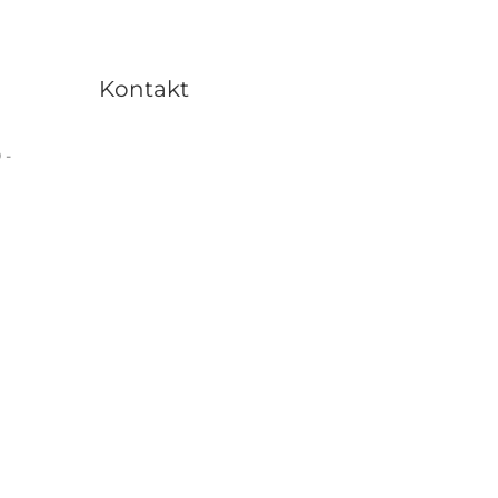
Kontakt
 -
+43 7582 60550-0
steuerberatung ( @ ) optima.at
Impressum
Datenschutz